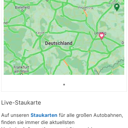
Mit Klick auf „Staukarte laden“ werden
*
externe Inhalte von Google nachgeladen. Mit
dem Klick auf "Staukarte laden" akzeptieren
Live-Staukarte
Sie unsere Datenschutzerklärung.
Datenschutzerklärung ansehen
Auf unseren
Staukarten
für alle großen Autobahnen,
finden sie immer die aktuellsten