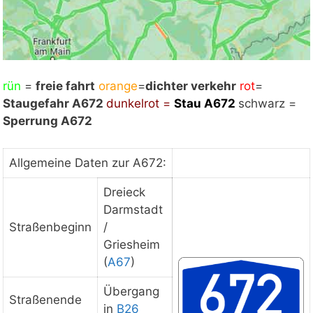
rün
=
Mit Klick auf „Staukarte laden“ werden externe
freie fahrt
orange
=
dichter verkehr
rot
=
Staugefahr A672
Inhalte von Google nachgeladen. Mit dem Klick
dunkelrot =
Stau
A672
schwarz =
Sperrung A672
auf "Staukarte laden" akzeptieren Sie unsere
Datenschutzerklärung.
Datenschutzerklärung
ansehen
Allgemeine Daten zur A672:
Dreieck
Darmstadt
Staukarte laden
Straßenbeginn
/
Griesheim
(
A67
)
Übergang
Straßenende
in
B26