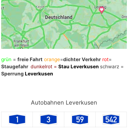
grün
Mit Klick auf „Staukarte laden“ werden externe
=
freie Fahrt
orange
=
dichter Verkehr
rot
=
Staugefahr
Inhalte von Google nachgeladen. Mit dem Klick
dunkelrot =
Stau Leverkusen
schwarz =
Sperrung
auf "Staukarte laden" akzeptieren Sie unsere
Leverkusen
Datenschutzerklärung.
Datenschutzerklärung
ansehen
Autobahnen Leverkusen
Staukarte laden