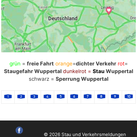
grün
Mit Klick auf „Staukarte laden“ werden externe
=
freie Fahrt
orange
=
dichter Verkehr
rot
=
Staugefahr Wuppertal
Inhalte von Google nachgeladen. Mit dem Klick
dunkelrot =
Stau
Wuppertal
auf "Staukarte laden" akzeptieren Sie unsere
schwarz =
Sperrung Wuppertal
Datenschutzerklärung.
Datenschutzerklärung
ansehen
Staukarte laden
© 2026 Stau und Verkehrsmeldungen