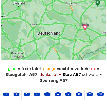
grün
Mit Klick auf „Staukarte laden“ werden externe
=
freie fahrt
orange
=
dichter verkehr
rot
=
Staugefahr A57
Inhalte von Google nachgeladen. Mit dem Klick
dunkelrot =
Stau
A57
schwarz =
auf "Staukarte laden" akzeptieren Sie unsere
Sperrung A57
Datenschutzerklärung.
Datenschutzerklärung
ansehen