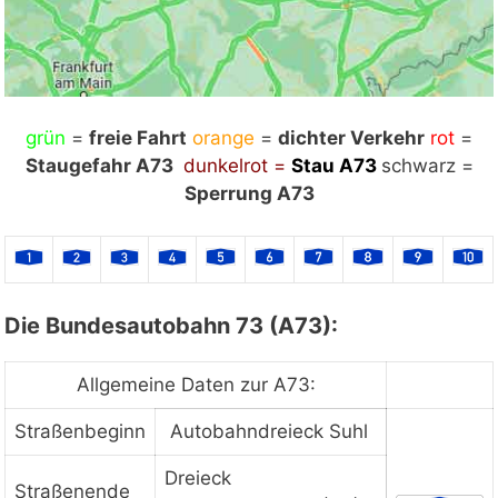
grün
Mit Klick auf „Staukarte laden“ werden externe
=
freie Fahrt
orange
=
dichter Verkehr
rot
=
Staugefahr A73
Inhalte von Google nachgeladen. Mit dem Klick
dunkelrot =
Stau
A73
schwarz =
auf "Staukarte laden" akzeptieren Sie unsere
Sperrung A73
Datenschutzerklärung.
Datenschutzerklärung
ansehen
Die Bundesautobahn 73 (A73):
Staukarte laden
Allgemeine Daten zur A73:
Straßenbeginn
Autobahndreieck Suhl
Dreieck
Straßenende