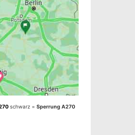
it dem Klick auf "Staukarte
270
schwarz =
Sperrung A270
lärung ansehen