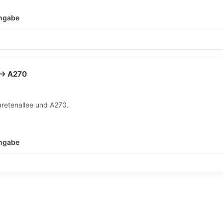
Angabe
 → A270
aretenallee und A270.
Angabe