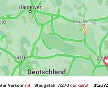
aden“ werden externe Inhalte von Google nachgeladen. M
hter Verkehr
rot
=
Staugefahr A270
dunkelrot =
Stau
A
ieren Sie unsere Datenschutzerklärung.
Datenschutzerk