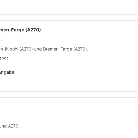
emen-Farge (A270)
t
-Ihlpohl (A270) und Bremen-Farge (A270).
engt
 Angabe
 und A270.