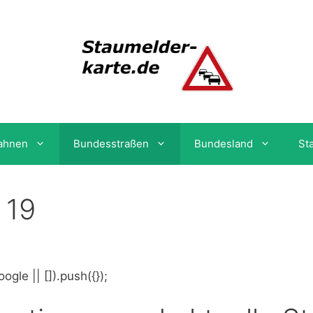
ahnen
Bundesstraßen
Bundesland
St
 19
le || []).push({});