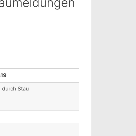
Staumeldungen
B19
9 durch Stau