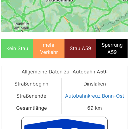
Mit Klick auf „Staukarte laden“ werden externe
mehr
Sperrung
Kein Stau
Stau A59
Inhalte von Google nachgeladen. Mit dem Klick
Verkehr
A59
auf "Staukarte laden" akzeptieren Sie unsere
Datenschutzerklärung.
Datenschutzerklärung
ansehen
Allgemeine Daten zur Autobahn A59:
Straßenbeginn
Dinslaken
Straßenende
Autobahnkreuz Bonn-Ost
Staukarte laden
Gesamtlänge
69 km