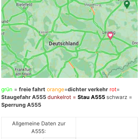
grün
Mit Klick auf „Staukarte laden“ werden externe
=
freie fahrt
orange
=
dichter verkehr
rot
=
Staugefahr A555
Inhalte von Google nachgeladen. Mit dem Klick
dunkelrot =
Stau
A555
schwarz =
Sperrung A555
auf "Staukarte laden" akzeptieren Sie unsere
Datenschutzerklärung.
Datenschutzerklärung
ansehen
Allgemeine Daten zur
A555: