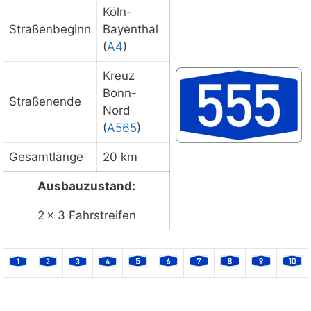
Köln-
Staukarte laden
Straßenbeginn
Bayenthal
(
A4
)
Kreuz
Bonn-
Straßenende
Nord
(
A565
)
Gesamtlänge
20 km
Ausbauzustand:
2 × 3 Fahrstreifen