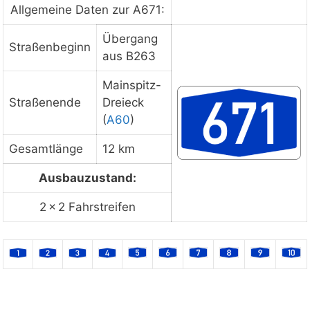
ansehen
Allgemeine Daten zur A671:
Übergang
Straßenbeginn
aus B263
Staukarte laden
Mainspitz-
Straßenende
Dreieck
(
A60
)
Gesamtlänge
12 km
Ausbauzustand:
2 × 2 Fahrstreifen