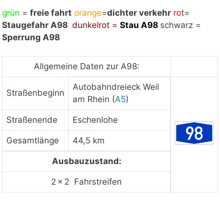
grün
Mit Klick auf „Staukarte laden“ werden externe
=
freie fahrt
orange
=
dichter verkehr
rot
=
Staugefahr A98
Inhalte von Google nachgeladen. Mit dem Klick
dunkelrot =
Stau
A98
schwarz =
Sperrung A98
auf "Staukarte laden" akzeptieren Sie unsere
Datenschutzerklärung.
Datenschutzerklärung
ansehen
Allgemeine Daten zur A98:
Autobahndreieck Weil
Straßenbeginn
am Rhein (
A5
)
Staukarte laden
Straßenende
Eschenlohe
Gesamtlänge
44,5 km
Ausbauzustand:
2 × 2 Fahrstreifen