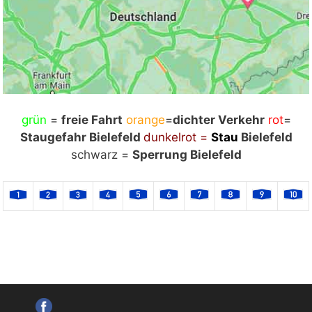
grün
Mit Klick auf „Staukarte laden“ werden externe
=
freie Fahrt
orange
=
dichter Verkehr
rot
=
Staugefahr Bielefeld
Inhalte von Google nachgeladen. Mit dem Klick
dunkelrot =
Stau
Bielefeld
auf "Staukarte laden" akzeptieren Sie unsere
schwarz =
Sperrung Bielefeld
Datenschutzerklärung.
Datenschutzerklärung
ansehen
Staukarte laden