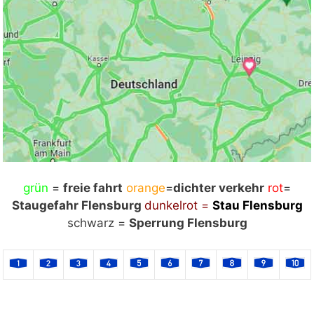
grün
Mit Klick auf „Staukarte laden“ werden externe
=
freie fahrt
orange
=
dichter verkehr
rot
=
Staugefahr Flensburg
Inhalte von Google nachgeladen. Mit dem Klick
dunkelrot =
Stau Flensburg
auf "Staukarte laden" akzeptieren Sie unsere
schwarz =
Sperrung Flensburg
Datenschutzerklärung.
Datenschutzerklärung
ansehen