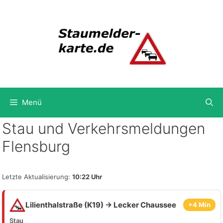
Zum
Inhalt
springen
Menü
Stau und Verkehrsmeldungen
Flensburg
Letzte Aktualisierung:
10:22 Uhr
Lilienthalstraße (K19) → Lecker Chaussee
+4 Min
Stau