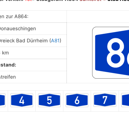
ieren Sie unsere Datenschutzerklärung.
Datenschutzerk
en zur A864:
Donaueschingen
Staukarte laden
reieck Bad Dürrheim (
A81
)
6 km
stand:
streifen