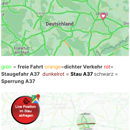
grün
Mit Klick auf „Staukarte laden“ werden externe
=
freie Fahrt
orange
=
dichter Verkehr
rot
=
Staugefahr A37
Inhalte von Google nachgeladen. Mit dem Klick
dunkelrot =
Stau
A37
schwarz =
Sperrung A37
auf "Staukarte laden" akzeptieren Sie unsere
Datenschutzerklärung.
Datenschutzerklärung
ansehen
Staukarte laden