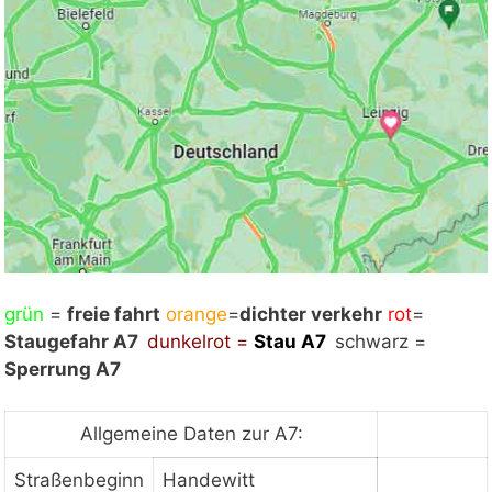
grün
Mit Klick auf „Staukarte laden“ werden externe
=
freie fahrt
orange
=
dichter verkehr
rot
=
Staugefahr A7
Inhalte von Google nachgeladen. Mit dem Klick
dunkelrot =
Stau A7
schwarz =
Sperrung A7
auf "Staukarte laden" akzeptieren Sie unsere
Datenschutzerklärung.
Datenschutzerklärung
ansehen
Allgemeine Daten zur A7:
Straßenbeginn
Handewitt