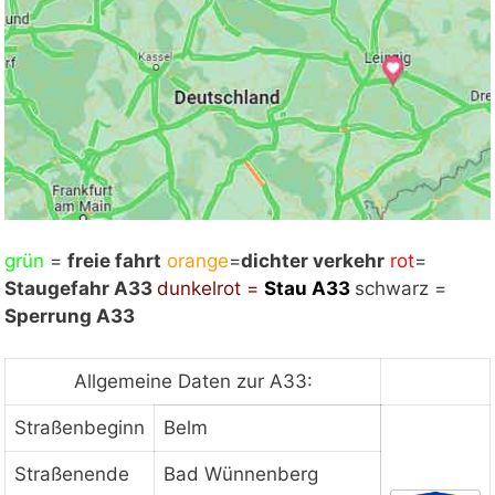
grün
Mit Klick auf „Staukarte laden“ werden externe
=
freie fahrt
orange
=
dichter verkehr
rot
=
Staugefahr A33
Inhalte von Google nachgeladen. Mit dem Klick
dunkelrot =
Stau
A33
schwarz =
Sperrung A33
auf "Staukarte laden" akzeptieren Sie unsere
Datenschutzerklärung.
Datenschutzerklärung
ansehen
Allgemeine Daten zur A33:
Straßenbeginn
Belm
Staukarte laden
Straßenende
Bad Wünnenberg