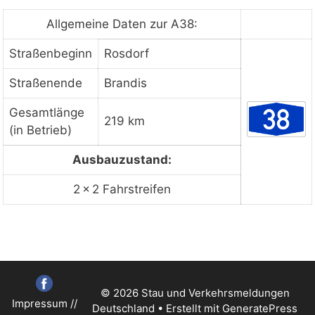
ansehen
Allgemeine Daten zur A38:
Straßenbeginn
Rosdorf
Staukarte laden
Straßenende
Brandis
Gesamtlänge
219 km
(in Betrieb)
Ausbauzustand:
2 × 2 Fahrstreifen
© 2026 Stau und Verkehrsmeldungen
Impressum
//
Deutschland
• Erstellt mit
GeneratePress