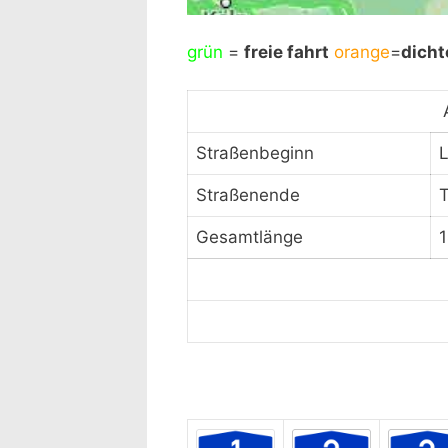
grün
=
Mit Klick auf „Staukarte l
freie fahrt
orange
=
dicht
laden" akzept
Straßenbeginn
Straßenende
T
Gesamtlänge