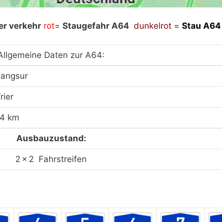
aden“ werden externe Inhalte von Google nachgeladen. M
er verkehr
rot
=
Staugefahr A64
dunkelrot =
Stau
A6
ieren Sie unsere Datenschutzerklärung.
Datenschutzerk
Allgemeine Daten zur A64:
Langsur
Staukarte laden
rier
14 km
Ausbauzustand:
2 × 2 Fahrstreifen