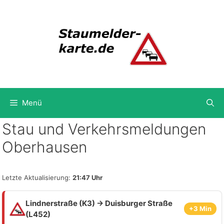
Zum
Inhalt
springen
Menü
Stau und Verkehrsmeldungen
Oberhausen
Letzte Aktualisierung:
21:47 Uhr
Lindnerstraße (K3) → Duisburger Straße
+3 Min
(L452)