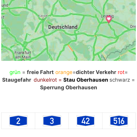
grün
Mit Klick auf „Staukarte laden“ werden externe
=
freie Fahrt
orange
=
dichter Verkehr
rot
=
Staugefahr
Inhalte von Google nachgeladen. Mit dem Klick
dunkelrot =
Stau Oberhausen
schwarz =
auf "Staukarte laden" akzeptieren Sie unsere
Sperrung Oberhausen
Datenschutzerklärung.
Datenschutzerklärung
ansehen
Staukarte laden