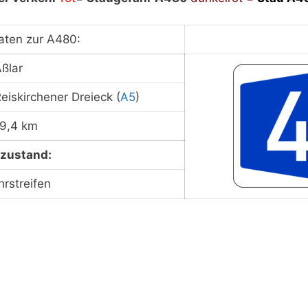
ieren Sie unsere Datenschutzerklärung.
Datenschutzerk
aten zur A480:
Aßlar
Staukarte laden
eiskirchener Dreieck (
A5
)
19,4 km
zustand:
hrstreifen