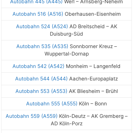
Autobahn 445 (A445)
Werl
–
Arnsberg
-Neheim
Autobahn 516 (A516)
Oberhausen-Eisenheim
Autobahn 524 (A524)
AD Breitscheid – AK
Duisburg-Süd
Autobahn 535 (A535)
Sonnborner Kreuz –
Wuppertal-
Dornap
Autobahn 542 (A542)
Monheim
–
Langenfeld
Autobahn 544 (A544)
Aachen-Europaplatz
Autobahn 553 (A553)
AK Bliesheim –
Brühl
Autobahn 555 (A555)
Köln – Bonn
Autobahn 559 (A559)
Köln-Deutz
– AK Gremberg –
AD
Köln-Porz