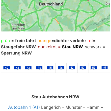
grün
Mit Klick auf „Staukarte laden“ werden externe
=
freie fahrt
orange
=
dichter verkehr
rot
=
Staugefahr NRW
Inhalte von Google nachgeladen. Mit dem Klick
dunkelrot =
Stau NRW
schwarz =
Sperrung NRW
auf "Staukarte laden" akzeptieren Sie unsere
Datenschutzerklärung.
Datenschutzerklärung
ansehen
Staukarte laden
Stau Autobahnen NRW
Autobahn 1 (A1)
Lengerich
–
Münster
–
Hamm
–