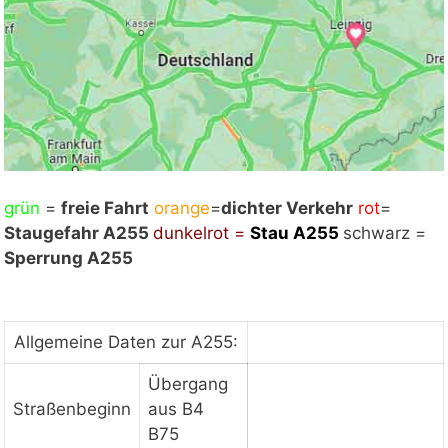
grün
Mit Klick auf „Staukarte laden“ werden externe
=
freie Fahrt
orange
=
dichter Verkehr
rot
=
Staugefahr A255
Inhalte von Google nachgeladen. Mit dem Klick
dunkelrot =
Stau
A255
schwarz =
Sperrung A255
auf "Staukarte laden" akzeptieren Sie unsere
Datenschutzerklärung.
Datenschutzerklärung
ansehen
Allgemeine Daten zur A255:
Übergang
Staukarte laden
Straßenbeginn
aus B4
B75