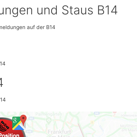
ungen und Staus B14
smeldungen auf der B14
B14
4
B14