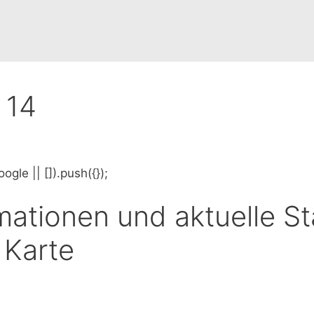
 14
le || []).push({});
mationen und aktuelle 
 Karte