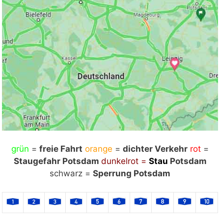
grün
Mit Klick auf „Staukarte laden“ werden externe
=
freie Fahrt
orange
=
dichter Verkehr
rot
=
Staugefahr Potsdam
Inhalte von Google nachgeladen. Mit dem Klick
dunkelrot =
Stau
Potsdam
auf "Staukarte laden" akzeptieren Sie unsere
schwarz =
Sperrung Potsdam
Datenschutzerklärung.
Datenschutzerklärung
ansehen