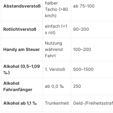
halber
Abstandsverstoß
ab 75–100
Tacho (>80
km/h)
einfach (<1
Rotlichtverstoß
90–200
s rot)
Nutzung
Handy am Steuer
während
100–200
Fahrt
Alkohol (0,5–1,09
1. Verstoß
500–1500
‰)
Alkohol
ab 0,0 ‰
250
Fahranfänger
Alkohol ab 1,1 ‰
Trunkenheit
Geld-/Freiheitsstra