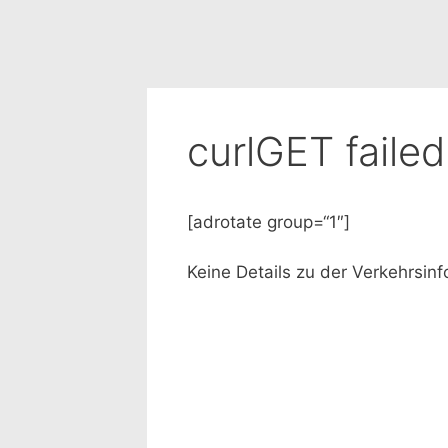
curlGET faile
[adrotate group=“1″]
Keine Details zu der Verkehrsin