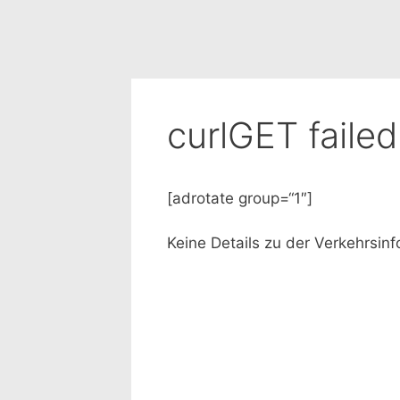
curlGET faile
[adrotate group=“1″]
Keine Details zu der Verkehrsin